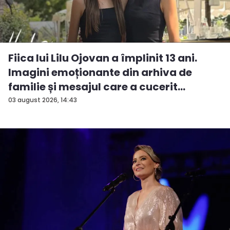
Fiica lui Lilu Ojovan a împlinit 13 ani.
Imagini emoționante din arhiva de
familie și mesajul care a cucerit
Interne...
03 august 2026, 14:43