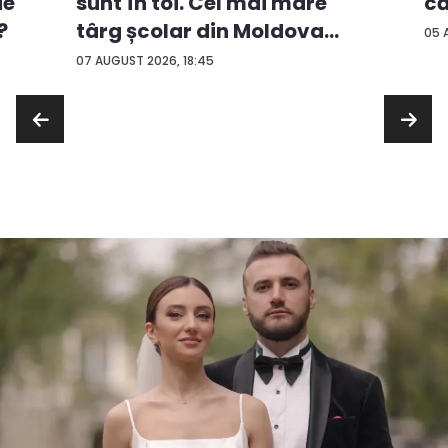
ie
că
sunt în toi. Cel mai mare
?
târg școlar din Moldova
05 
con...
07 AUGUST 2026, 18:45