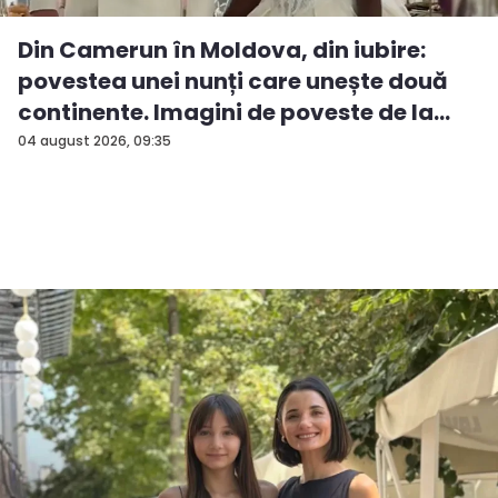
Din Camerun în Moldova, din iubire:
povestea unei nunți care unește două
continente. Imagini de poveste de la
ev...
04 august 2026, 09:35