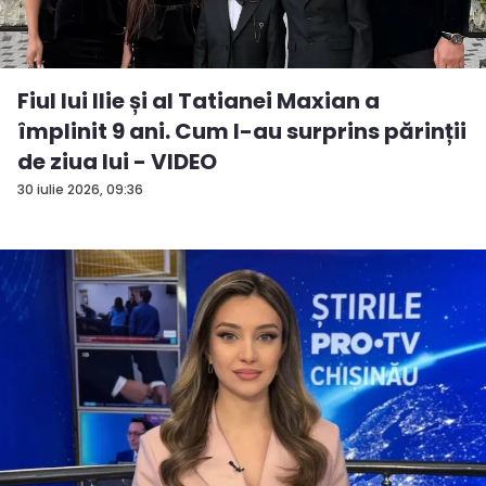
Fiul lui Ilie și al Tatianei Maxian a
împlinit 9 ani. Cum l-au surprins părinții
de ziua lui - VIDEO
30 iulie 2026, 09:36