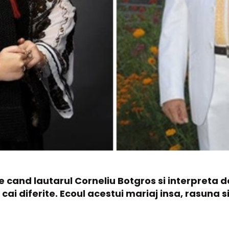
de cand lautarul Corneliu Botgros si interpreta
cai diferite. Ecoul acestui mariaj insa, rasuna si