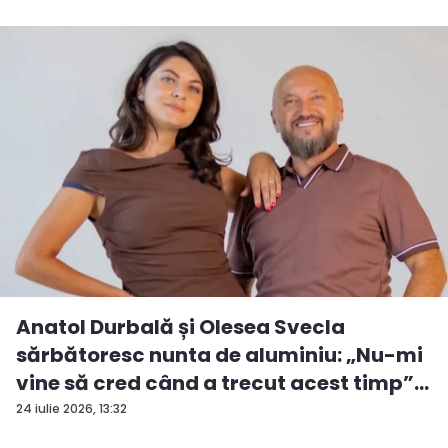
Anatol Durbală și Olesea Svecla
sărbătoresc nunta de aluminiu: „Nu-mi
vine să cred când a trecut acest timp”
...
24 iulie 2026, 13:32