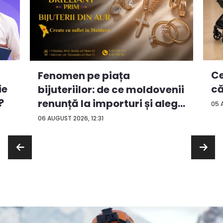
Ce
Fenomen pe piața
ie
că
bijuteriilor: de ce moldovenii
?
renunță la importuri și aleg
05 
...
06 AUGUST 2026, 12:31