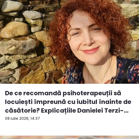
De ce recomandă psihoterapeuții să
locuiești împreună cu iubitul înainte de
căsătorie? Explicațiile Danielei Terzi-...
08 iulie 2026, 14:37