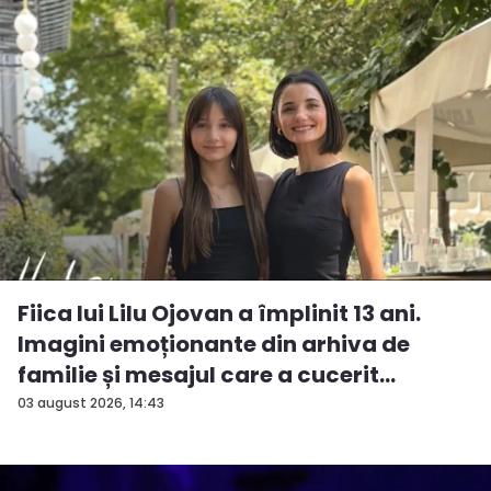
Fiica lui Lilu Ojovan a împlinit 13 ani.
Imagini emoționante din arhiva de
familie și mesajul care a cucerit
Interne...
03 august 2026, 14:43