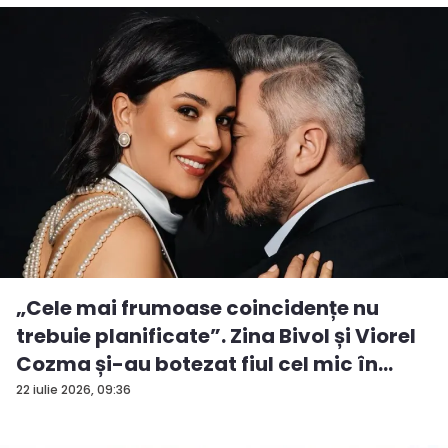
„Cele mai frumoase coincidențe nu
trebuie planificate”. Zina Bivol și Viorel
Cozma și-au botezat fiul cel mic în
ziua...
22 iulie 2026, 09:36