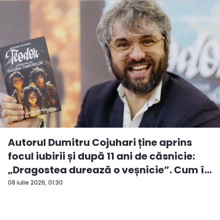
Autorul Dumitru Cojuhari ține aprins
focul iubirii și după 11 ani de căsnicie:
„Dragostea durează o veșnicie”. Cum î...
08 iulie 2026, 01:30