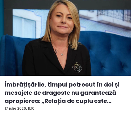
Îmbrățișările, timpul petrecut în doi și
mesajele de dragoste nu garantează
apropierea: „Relația de cuplu este
desp...
17 iulie 2026, 11:10