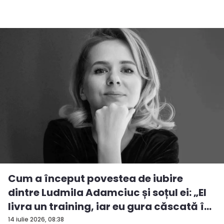
Cum a început povestea de iubire
dintre Ludmila Adamciuc și soțul ei: „El
livra un training, iar eu gura căscată î...
14 iulie 2026, 08:38