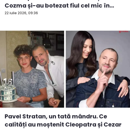
Cozma și-au botezat fiul cel mic în
ziua...
22 iulie 2026, 09:36
Pavel Stratan, un tată mândru. Ce
calități au moștenit Cleopatra și Cezar