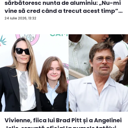
sărbătoresc nunta de aluminiu: „Nu-mi
vine să cred când a trecut acest timp”
...
24 iulie 2026, 13:32
Vivienne, fiica lui Brad Pitt și a Angelinei