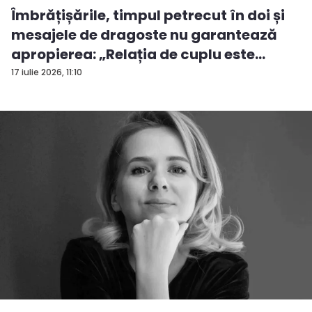
Îmbrățișările, timpul petrecut în doi și
mesajele de dragoste nu garantează
apropierea: „Relația de cuplu este
desp...
17 iulie 2026, 11:10