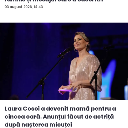
Interne...
03 august 2026, 14:43
Laura Cosoi a devenit mamă pentru a
cincea oară. Anunțul făcut de actriță
după nașterea micuței