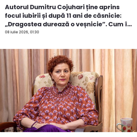
Autorul Dumitru Cojuhari ține aprins
focul iubirii și după 11 ani de căsnicie:
„Dragostea durează o veșnicie”. Cum î...
08 iulie 2026, 01:30