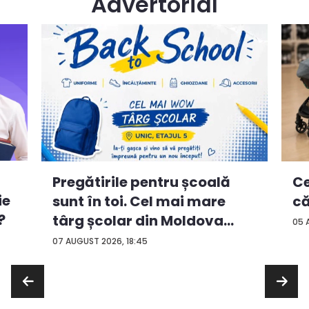
Advertorial
Ce
Pregătirile pentru școală
ie
că
sunt în toi. Cel mai mare
?
târg școlar din Moldova
05 
con...
07 AUGUST 2026, 18:45