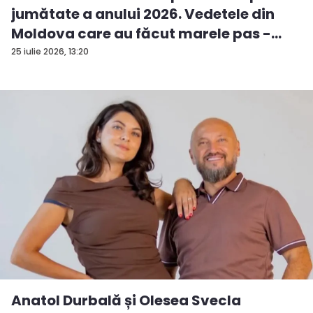
jumătate a anului 2026. Vedetele din
Moldova care au făcut marele pas -
FO...
25 iulie 2026, 13:20
Anatol Durbală și Olesea Svecla