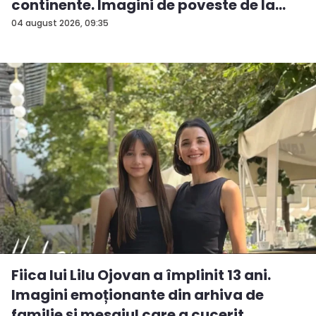
continente. Imagini de poveste de la
ev...
04 august 2026, 09:35
Fiica lui Lilu Ojovan a împlinit 13 ani.
Imagini emoționante din arhiva de
familie și mesajul care a cucerit