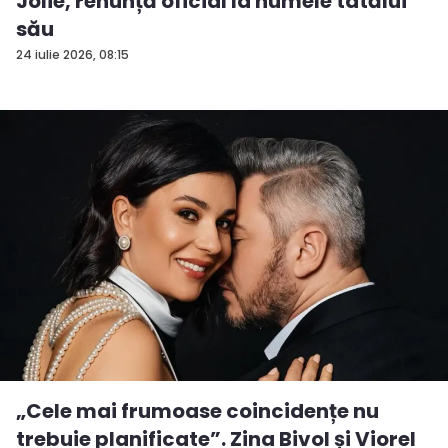
Jolie, renunță oficial la numele tatălui
său
24 iulie 2026, 08:15
„Cele mai frumoase coincidențe nu
trebuie planificate”. Zina Bivol și Viorel