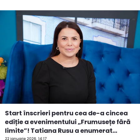
Start înscrieri pentru cea de-a cincea
ediție a evenimentului „Frumusețe fără
limite”! Tatiana Rusu a enumerat
criter...
22 ianuarie 2026, 14:17