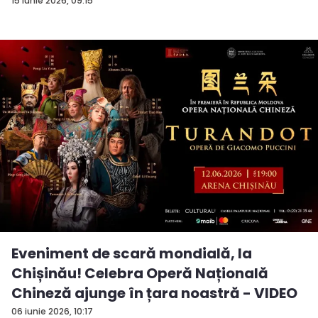
pie...
15 iunie 2026, 09:15
Eveniment de scară mondială, la
Chișinău! Celebra Operă Națională
Chineză ajunge în țara noastră - VIDEO
06 iunie 2026, 10:17