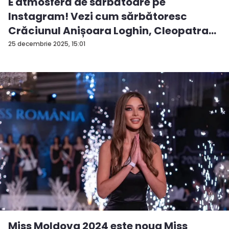
E atmosferă de sărbătoare pe
Instagram! Vezi cum sărbătoresc
Crăciunul Anișoara Loghin, Cleopatra
S...
25 decembrie 2025, 15:01
Miss Moldova 2024 este noua Miss