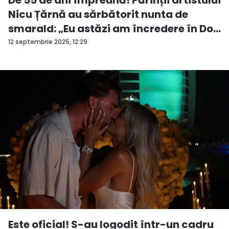
De 55 de ani împreună! Părinții artistului
Nicu Țărnă au sărbătorit nunta de
smarald: „Eu astăzi am încredere în Do...
12 septembrie 2025, 12:29
Este oficial! S-au logodit într-un cadru