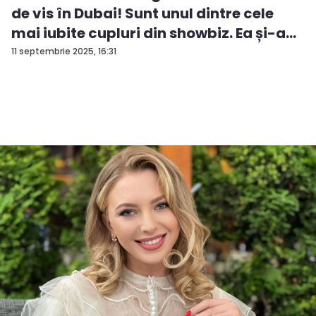
de vis în Dubai! Sunt unul dintre cele
mai iubite cupluri din showbiz. Ea și-a
e...
11 septembrie 2025, 16:31