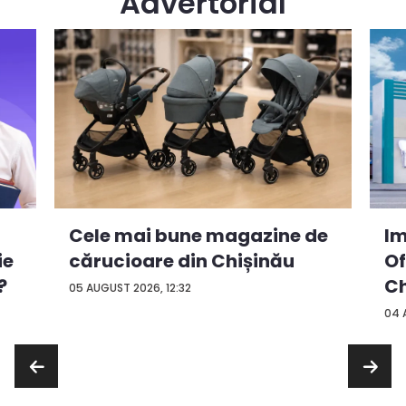
Advertorial
Cele mai bune magazine de
Im
ie
cărucioare din Chișinău
Of
?
Ch
05 AUGUST 2026, 12:32
04 