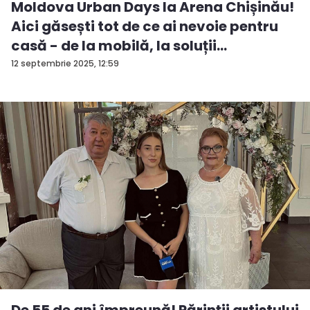
Moldova Urban Days la Arena Chișinău!
Aici găsești tot de ce ai nevoie pentru
casă - de la mobilă, la soluții
ingenioas...
12 septembrie 2025, 12:59