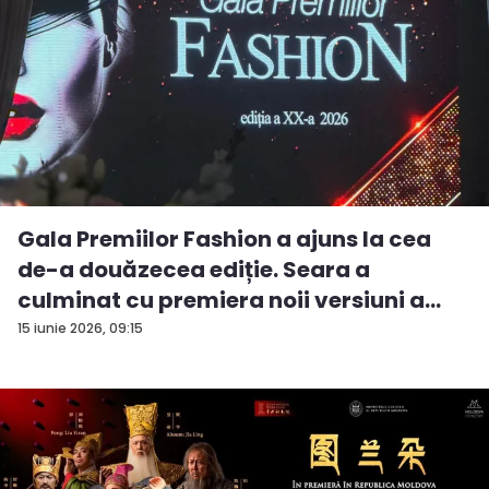
Gala Premiilor Fashion a ajuns la cea
de-a douăzecea ediție. Seara a
culminat cu premiera noii versiuni a
pie...
15 iunie 2026, 09:15