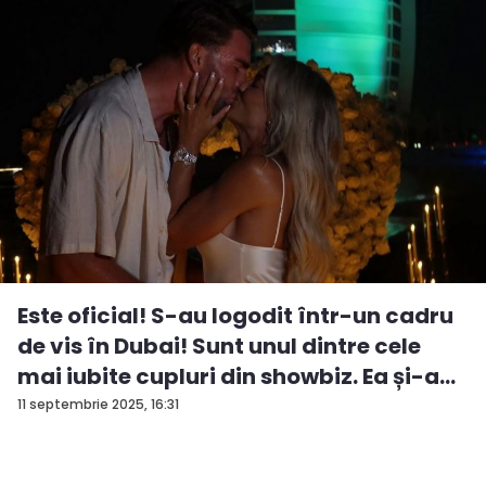
Este oficial! S-au logodit într-un cadru
de vis în Dubai! Sunt unul dintre cele
mai iubite cupluri din showbiz. Ea și-a
e...
11 septembrie 2025, 16:31