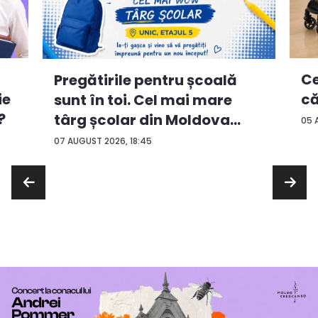
Ce
Pregătirile pentru școală
ie
că
sunt în toi. Cel mai mare
?
târg școlar din Moldova
05 
con...
07 AUGUST 2026, 18:45