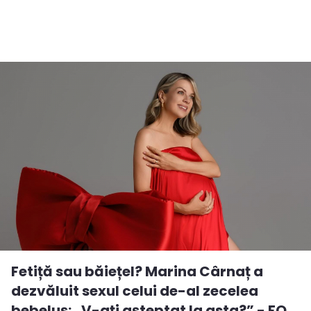
Fetiță sau băiețel? Marina Cârnaț a
dezvăluit sexul celui de-al zecelea
bebeluș: „V-ați așteptat la asta?” - FO...