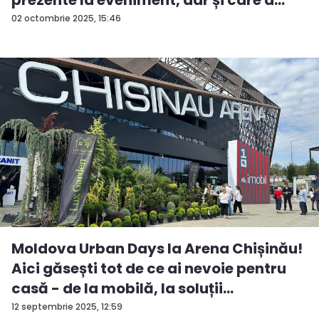
fos...
02 octombrie 2025, 15:46
Moldova Urban Days la Arena Chișinău!
Aici găsești tot de ce ai nevoie pentru
casă - de la mobilă, la soluții
ingenioas...
12 septembrie 2025, 12:59