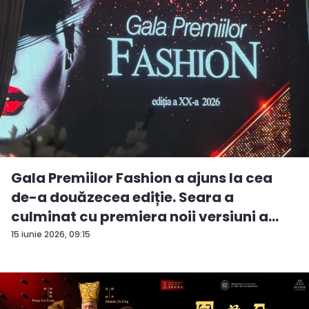
Gala Premiilor Fashion a ajuns la cea
de-a douăzecea ediție. Seara a
culminat cu premiera noii versiuni a
pie...
15 iunie 2026, 09:15