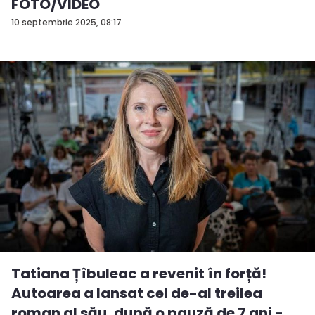
FOTO/VIDEO
10 septembrie 2025, 08:17
Tatiana Țîbuleac a revenit în forță!
Autoarea a lansat cel de-al treilea
roman al său, după o pauză de 7 ani - ...