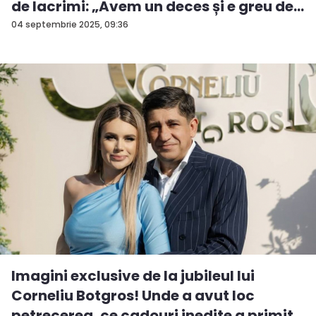
de lacrimi: „Avem un deces și e greu de...
04 septembrie 2025, 09:36
Imagini exclusive de la jubileul lui
Corneliu Botgros! Unde a avut loc
petrecerea, ce cadouri inedite a primit...