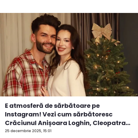
E atmosferă de sărbătoare pe
Instagram! Vezi cum sărbătoresc
Crăciunul Anișoara Loghin, Cleopatra
S...
25 decembrie 2025, 15:01