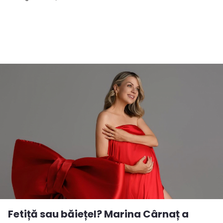
Fetiță sau băiețel? Marina Cârnaț a