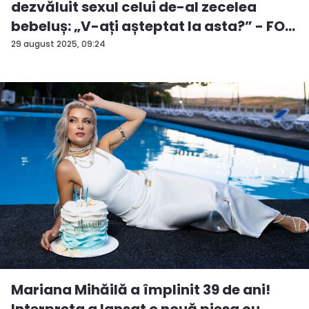
dezvăluit sexul celui de-al zecelea
bebeluș: „V-ați așteptat la asta?” - FO...
29 august 2025, 09:24
Mariana Mihăilă a împlinit 39 de ani!
Interpreta a lansat o nouă piesa cu