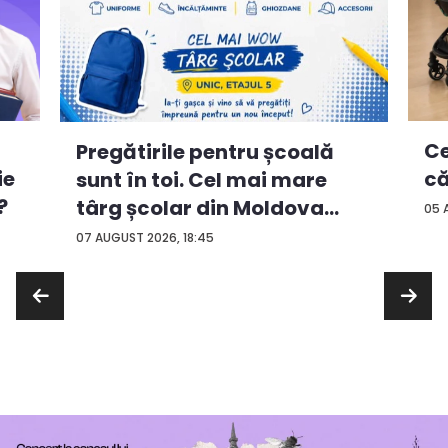
Ce
Pregătirile pentru școală
ie
că
sunt în toi. Cel mai mare
?
târg școlar din Moldova
05 
con...
07 AUGUST 2026, 18:45