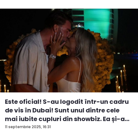
Este oficial! S-au logodit într-un cadru
de vis în Dubai! Sunt unul dintre cele
mai iubite cupluri din showbiz. Ea și-a
e...
11 septembrie 2025, 16:31