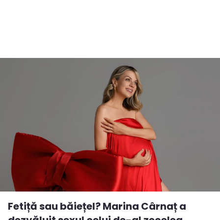
Fetiță sau băiețel? Marina Cârnaț a
dezvăluit sexul celui de-al zecelea