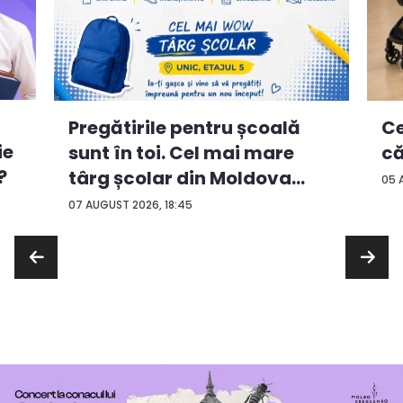
Ce
Pregătirile pentru școală
ie
că
sunt în toi. Cel mai mare
?
târg școlar din Moldova
05 
con...
07 AUGUST 2026, 18:45