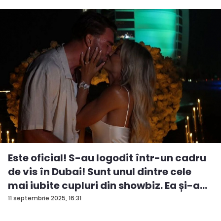
Este oficial! S-au logodit într-un cadru
de vis în Dubai! Sunt unul dintre cele
mai iubite cupluri din showbiz. Ea și-a
e...
11 septembrie 2025, 16:31