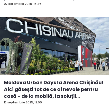
fos...
02 octombrie 2025, 15:46
Moldova Urban Days la Arena Chișinău!
Aici găsești tot de ce ai nevoie pentru
casă - de la mobilă, la soluții
ingenioas...
12 septembrie 2025, 12:59