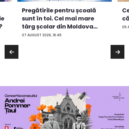
Ce
Pregătirile pentru școală
ie
că
sunt în toi. Cel mai mare
?
târg școlar din Moldova
05 
con...
07 AUGUST 2026, 18:45