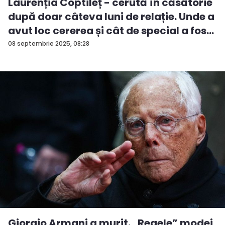
Laurenția Coptileț - cerută în căsătorie
după doar câteva luni de relație. Unde a
avut loc cererea și cât de special a fos...
08 septembrie 2025, 08:28
Giorgio Armani a murit. „Regele” modei