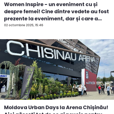
Women Inspire - un eveniment cu și
despre femei! Cine dintre vedete au fost
prezente la eveniment, dar și care a
fos...
02 octombrie 2025, 15:46
Moldova Urban Days la Arena Chișinău!