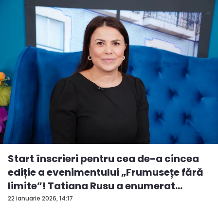
Start înscrieri pentru cea de-a cincea
ediție a evenimentului „Frumusețe fără
limite”! Tatiana Rusu a enumerat
criter...
22 ianuarie 2026, 14:17