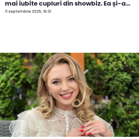
mai iubite cupluri din showbiz. Ea și-a
e...
11 septembrie 2025, 16:31