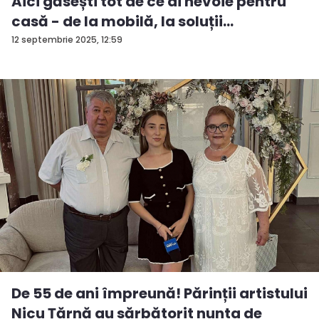
Aici găsești tot de ce ai nevoie pentru
casă - de la mobilă, la soluții
ingenioas...
12 septembrie 2025, 12:59
De 55 de ani împreună! Părinții artistului
Nicu Țărnă au sărbătorit nunta de