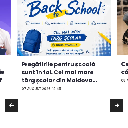
Ce
Pregătirile pentru școală
ie
că
sunt în toi. Cel mai mare
?
târg școlar din Moldova
05 
con...
07 AUGUST 2026, 18:45