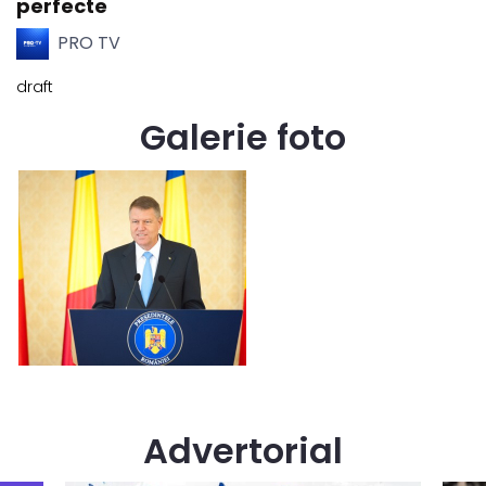
perfecte
PRO TV
draft
Galerie foto
Advertorial