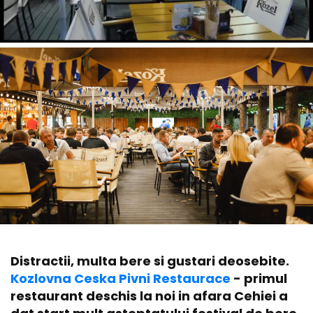
Distractii, multa bere si gustari deosebite.
Kozlovna Ceska Pivni Restaurace
- primul
restaurant deschis la noi in afara Cehiei a