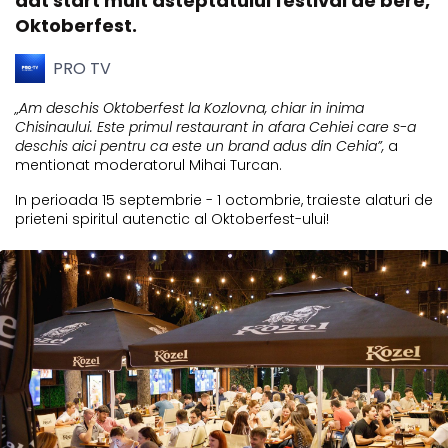
dat start mult asteptatului festival de bere,
Oktoberfest.
PRO TV
„Am deschis Oktoberfest la
Kozlovna
, chiar in inima
Chisinaului. Este primul restaurant in afara Cehiei care s-a
deschis aici pentru ca este un brand adus din Cehia”,
a
mentionat moderatorul Mihai Turcan.
In perioada 15 septembrie - 1 octombrie, traieste alaturi de
prieteni spiritul autenctic al Oktoberfest-ului!