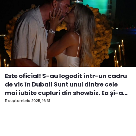
Este oficial! S-au logodit într-un cadru
de vis în Dubai! Sunt unul dintre cele
mai iubite cupluri din showbiz. Ea și-a
e...
11 septembrie 2025, 16:31