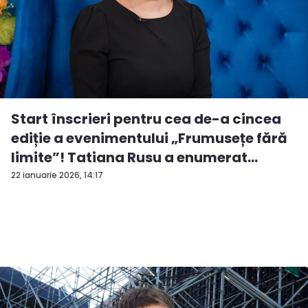
Start înscrieri pentru cea de-a cincea
ediție a evenimentului „Frumusețe fără
limite”! Tatiana Rusu a enumerat
criter...
22 ianuarie 2026, 14:17