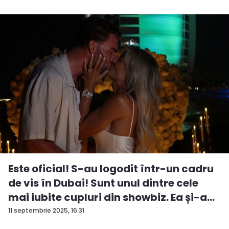
Este oficial! S-au logodit într-un cadru
de vis în Dubai! Sunt unul dintre cele
mai iubite cupluri din showbiz. Ea și-a
e...
11 septembrie 2025, 16:31