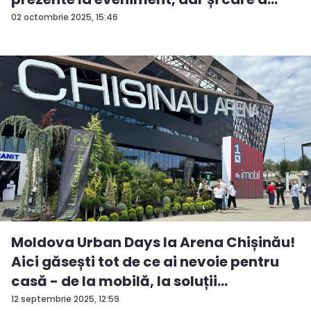
fos...
02 octombrie 2025, 15:46
Moldova Urban Days la Arena Chișinău!
Aici găsești tot de ce ai nevoie pentru
casă - de la mobilă, la soluții
ingenioas...
12 septembrie 2025, 12:59