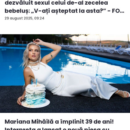
dezvăluit sexul celui de-al zecelea
bebeluș: „V-ați așteptat la asta?” - FO...
29 august 2025, 09:24
Mariana Mihăilă a împlinit 39 de ani!
Interpreta a lansat o nouă piesa cu