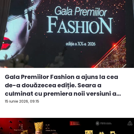
Gala Premiilor Fashion a ajuns la cea
de-a douăzecea ediție. Seara a
culminat cu premiera noii versiuni a
pie...
15 iunie 2026, 09:15