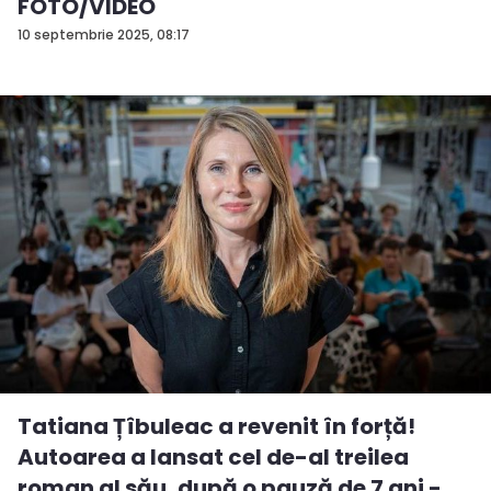
FOTO/VIDEO
10 septembrie 2025, 08:17
Tatiana Țîbuleac a revenit în forță!
Autoarea a lansat cel de-al treilea
roman al său, după o pauză de 7 ani - ...