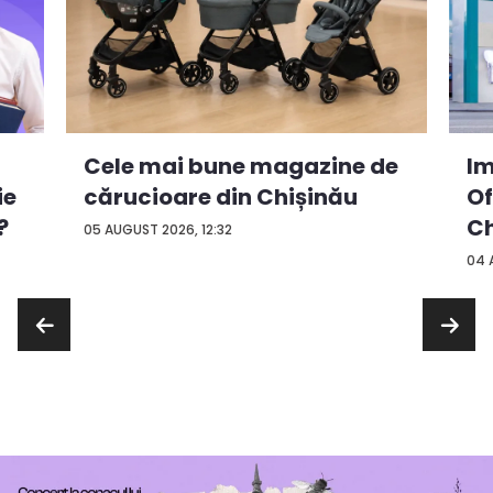
Cele mai bune magazine de
Im
ie
cărucioare din Chișinău
Of
?
Ch
05 AUGUST 2026, 12:32
04 