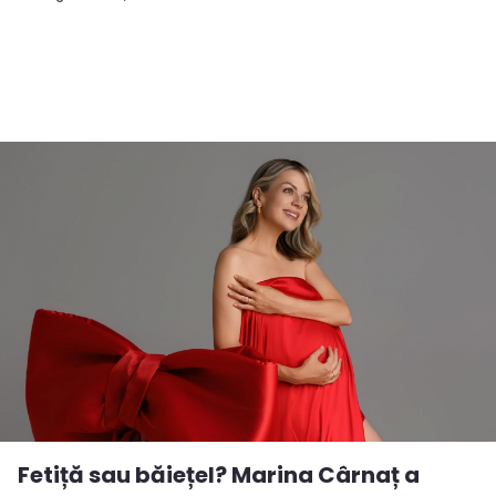
Fetiță sau băiețel? Marina Cârnaț a