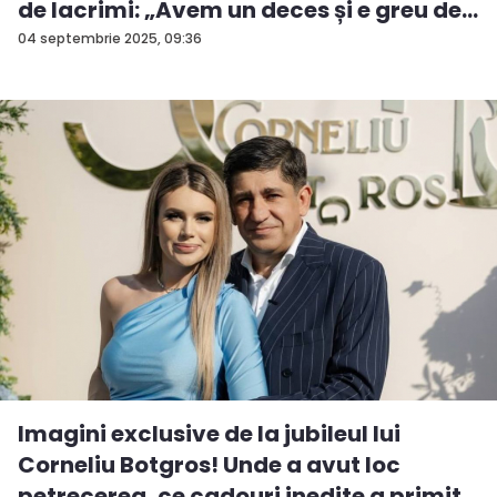
de lacrimi: „Avem un deces și e greu de...
04 septembrie 2025, 09:36
Imagini exclusive de la jubileul lui
Corneliu Botgros! Unde a avut loc
petrecerea, ce cadouri inedite a primit...