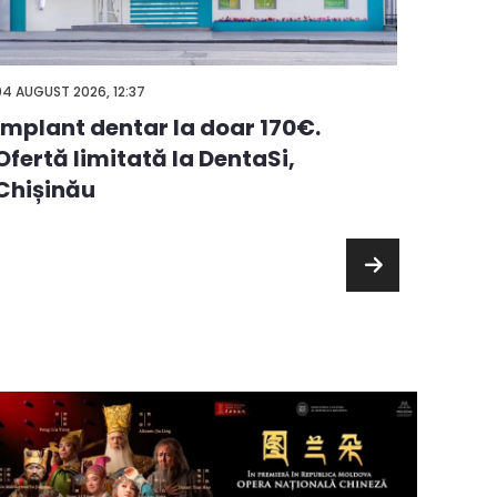
03 AUGUS
04 AUGUST 2026, 12:37
Alege
Implant dentar la doar 170€.
premi
Ofertă limitată la DentaSi,
chelt
Chișinău