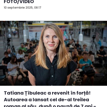
FOTO/VIDEO
10 septembrie 2025, 08:17
Tatiana Țîbuleac a revenit în forță!
Autoarea a lansat cel de-al treilea
roman al său, după o pauză de 7 ani - ...