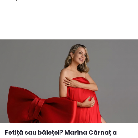
Fetiță sau băiețel? Marina Cârnaț a