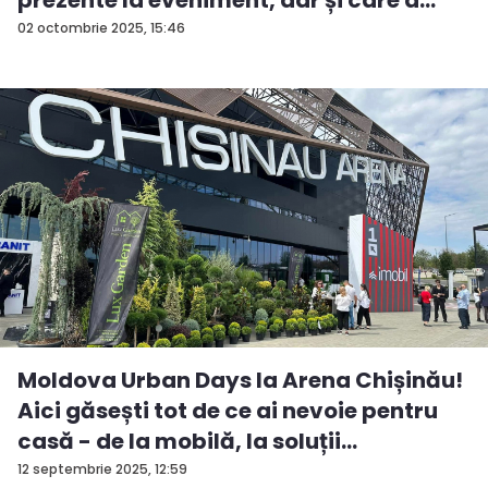
fos...
02 octombrie 2025, 15:46
Moldova Urban Days la Arena Chișinău!
Aici găsești tot de ce ai nevoie pentru
casă - de la mobilă, la soluții
ingenioas...
12 septembrie 2025, 12:59