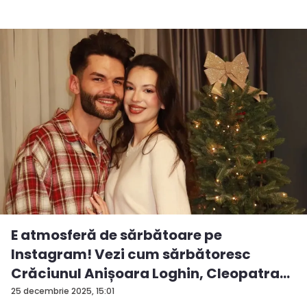
E atmosferă de sărbătoare pe
Instagram! Vezi cum sărbătoresc
Crăciunul Anișoara Loghin, Cleopatra
S...
25 decembrie 2025, 15:01