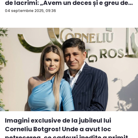
de lacrimi: „Avem un deces și e greu de...
04 septembrie 2025, 09:36
Imagini exclusive de la jubileul lui
Corneliu Botgros! Unde a avut loc
petrecerea, ce cadouri inedite a primit...