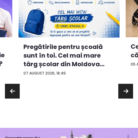
Ce
Pregătirile pentru școală
ie
că
sunt în toi. Cel mai mare
?
târg școlar din Moldova
05 
con...
07 AUGUST 2026, 18:45