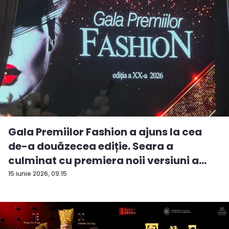
Gala Premiilor Fashion a ajuns la cea
de-a douăzecea ediție. Seara a
culminat cu premiera noii versiuni a
pie...
15 iunie 2026, 09:15