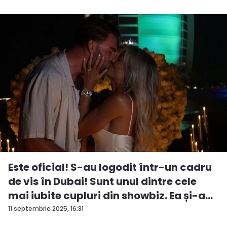
Este oficial! S-au logodit într-un cadru
de vis în Dubai! Sunt unul dintre cele
mai iubite cupluri din showbiz. Ea și-a
e...
11 septembrie 2025, 16:31