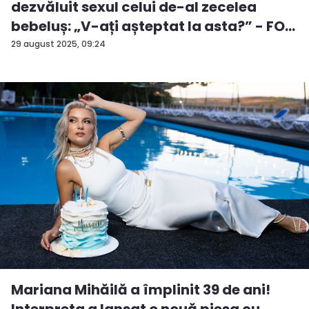
dezvăluit sexul celui de-al zecelea
bebeluș: „V-ați așteptat la asta?” - FO...
29 august 2025, 09:24
Mariana Mihăilă a împlinit 39 de ani!
Interpreta a lansat o nouă piesa cu