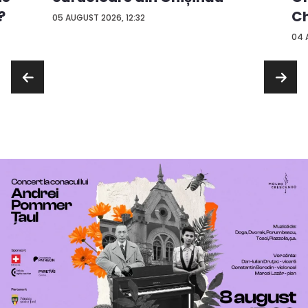
?
Ch
05 AUGUST 2026, 12:32
04 