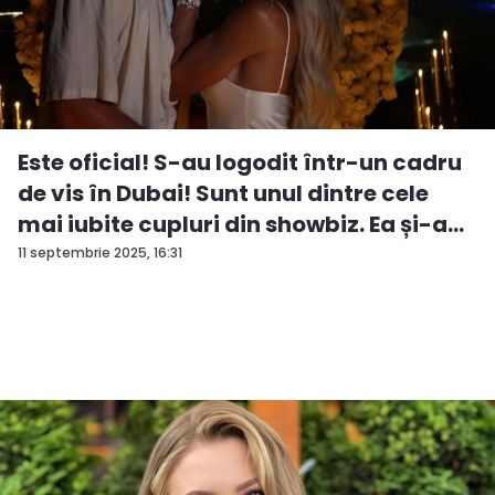
Este oficial! S-au logodit într-un cadru
de vis în Dubai! Sunt unul dintre cele
mai iubite cupluri din showbiz. Ea și-a
e...
11 septembrie 2025, 16:31