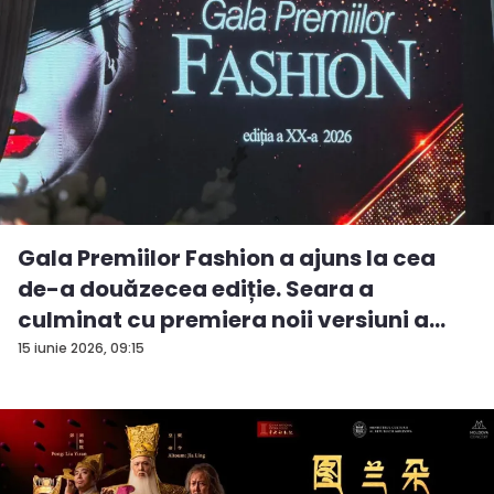
Gala Premiilor Fashion a ajuns la cea
de-a douăzecea ediție. Seara a
culminat cu premiera noii versiuni a
pie...
15 iunie 2026, 09:15