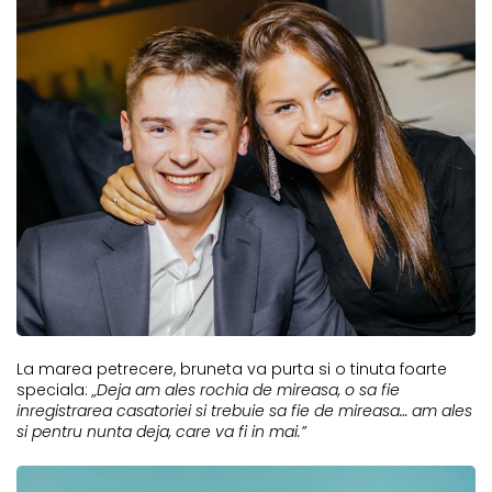
La marea petrecere, bruneta va purta si o tinuta foarte
speciala:
„Deja am ales rochia de mireasa, o sa fie
inregistrarea casatoriei si trebuie sa fie de mireasa… am ales
si pentru nunta deja, care va fi in mai.”