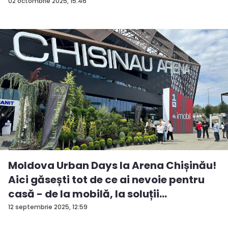
fos...
02 octombrie 2025, 15:46
Moldova Urban Days la Arena Chișinău!
Aici găsești tot de ce ai nevoie pentru
casă - de la mobilă, la soluții
ingenioas...
12 septembrie 2025, 12:59