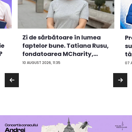
Zi de sărbătoare în lumea
Pr
ie
faptelor bune. Tatiana Rusu,
su
?
fondatoarea MCharity,
tâ
oma...
co
10 AUGUST 2026, 11:35
07 