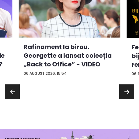
Rafinament la birou.
Fe
ie
Georgette a lansat colecția
bi
?
„Back to Office” - VIDEO
re
...
06 AUGUST 2026, 15:54
06 