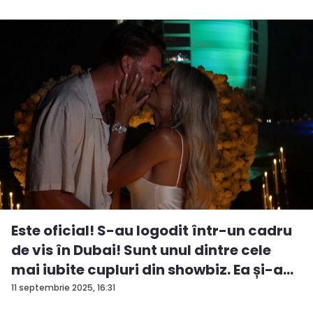
Este oficial! S-au logodit într-un cadru
de vis în Dubai! Sunt unul dintre cele
mai iubite cupluri din showbiz. Ea și-a
e...
11 septembrie 2025, 16:31