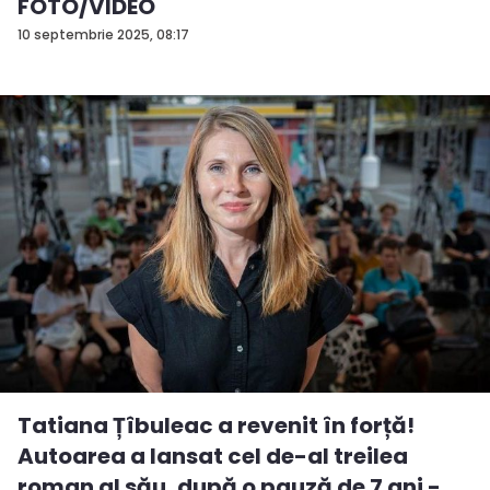
FOTO/VIDEO
10 septembrie 2025, 08:17
Tatiana Țîbuleac a revenit în forță!
Autoarea a lansat cel de-al treilea
roman al său, după o pauză de 7 ani - ...