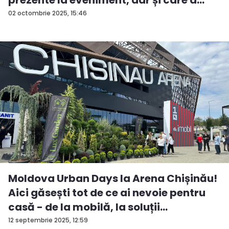
fos...
02 octombrie 2025, 15:46
Moldova Urban Days la Arena Chișinău!
Aici găsești tot de ce ai nevoie pentru
casă - de la mobilă, la soluții
ingenioas...
12 septembrie 2025, 12:59