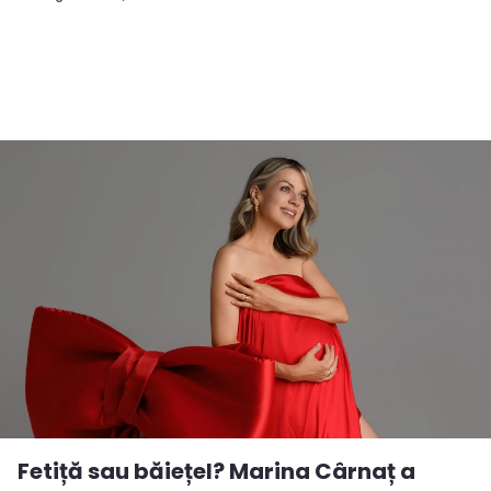
Fetiță sau băiețel? Marina Cârnaț a