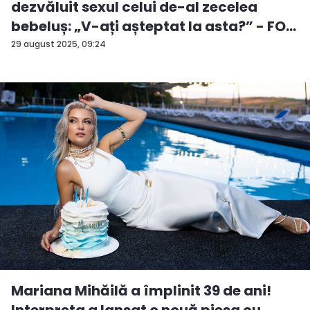
dezvăluit sexul celui de-al zecelea
bebeluș: „V-ați așteptat la asta?” - FO...
29 august 2025, 09:24
Mariana Mihăilă a împlinit 39 de ani!
Interpreta a lansat o nouă piesa cu