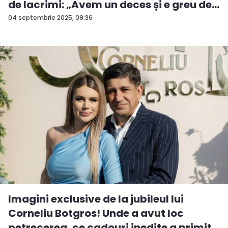
de lacrimi: „Avem un deces și e greu de...
04 septembrie 2025, 09:36
Imagini exclusive de la jubileul lui
Corneliu Botgros! Unde a avut loc
petrecerea, ce cadouri inedite a primit...