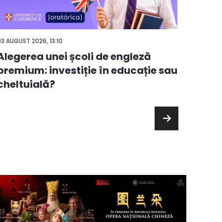
05 AUGUS
03 AUGUST 2026, 13:10
Cele
Alegerea unei școli de engleză
căru
premium: investiție în educație sau
cheltuială?