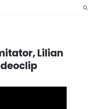
itator, Lilian
ideoclip