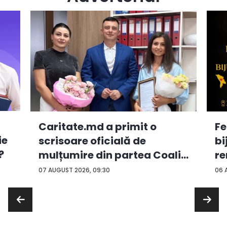
Caritate.md a primit o
Fe
ie
scrisoare oficială de
bi
?
mulțumire din partea Coali...
re
...
07 AUGUST 2026, 09:30
06 