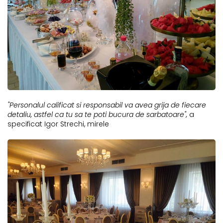
"Personalul calificat si responsabil va avea grija de fiecare
detaliu, astfel ca tu sa te poti bucura de sarbatoare",
a
specificat Igor Strechi, mirele