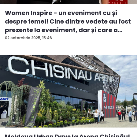
Women Inspire - un eveniment cu și
despre femei! Cine dintre vedete au fost
prezente la eveniment, dar și care a
fos...
02 octombrie 2025, 15:46
Moldova Urban Days la Arena Chișinău!