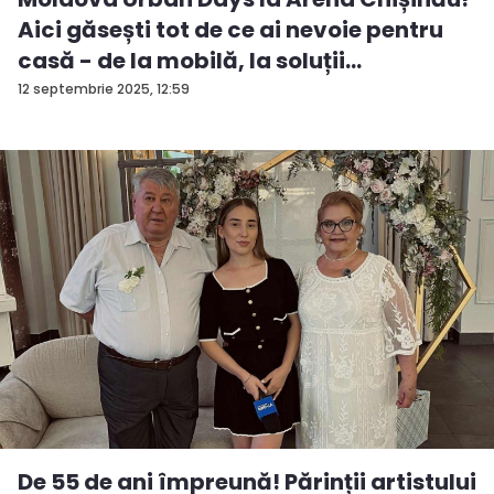
Aici găsești tot de ce ai nevoie pentru
casă - de la mobilă, la soluții
ingenioas...
12 septembrie 2025, 12:59
De 55 de ani împreună! Părinții artistului