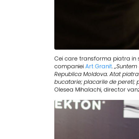
Cei care transforma piatra in s
companiei
Art Granit
.
„Suntem c
Republica Moldova. Atat piatra n
bucatarie; placarile de pereti; p
Olesea Mihalachi, director van