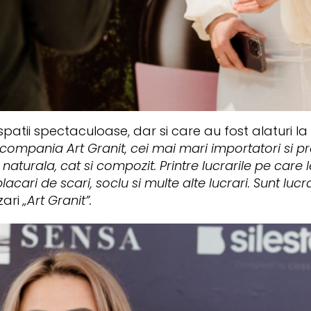
patii spectaculoase, dar si care au fost alaturi la
ompania Art Granit, cei mai mari importatori si pre
aturala, cat si compozit. Printre lucrarile pe care 
lacari de scari, soclu si multe alte lucrari. Sunt lucr
zari
„Art Granit”
.