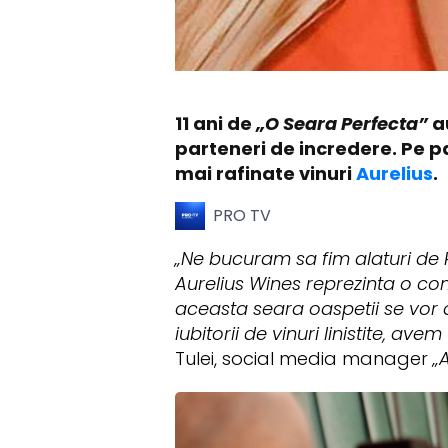
11 ani de
„O Seara Perfecta”
a
parteneri de incredere. Pe par
mai rafinate vinuri
Aurelius
.
PRO TV
„Ne bucuram sa fim alaturi de P
Aurelius Wines
reprezinta o comp
aceasta seara oaspetii se vor 
iubitorii de vinuri linistite, a
Tulei, social media manager
„