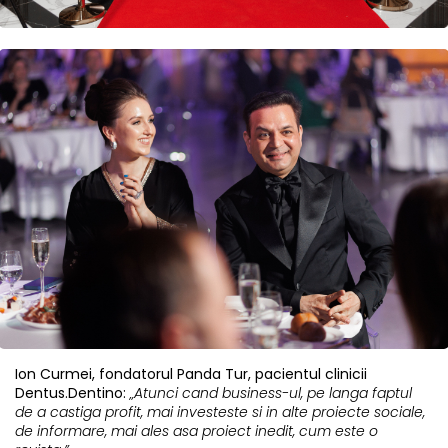
Ion Curmei, fondatorul Panda Tur, pacientul clinicii
Dentus.Dentino:
„Atunci cand business-ul, pe langa faptul
de a castiga profit, mai investeste si in alte proiecte sociale,
de informare, mai ales asa proiect inedit, cum este o