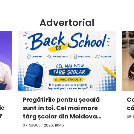
Advertorial
Ce
Pregătirile pentru școală
ie
că
sunt în toi. Cel mai mare
?
târg școlar din Moldova
05 
con...
07 AUGUST 2026, 18:45