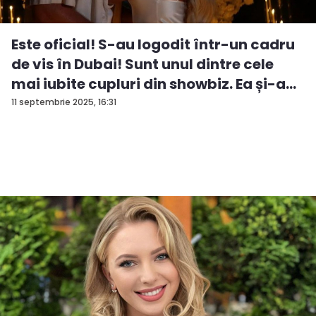
Este oficial! S-au logodit într-un cadru
de vis în Dubai! Sunt unul dintre cele
mai iubite cupluri din showbiz. Ea și-a
e...
11 septembrie 2025, 16:31