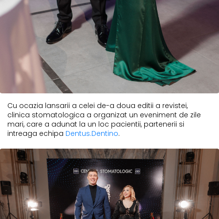
Cu ocazia lansarii a celei de-a doua editii a revistei,
clinica stomatologica a organizat un eveniment de zile
mari, care a adunat la un loc pacientii, partenerii si
intreaga echipa
Dentus.Dentino
.