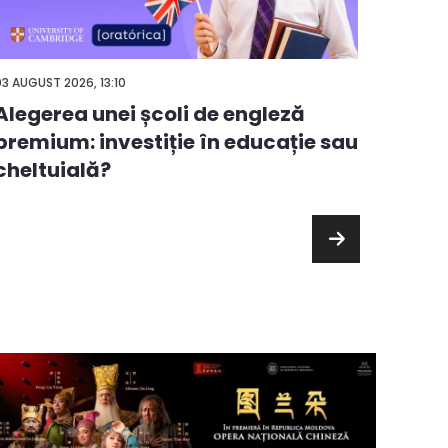
05 AUGUS
03 AUGUST 2026, 13:10
Cele
Alegerea unei școli de engleză
căru
premium: investiție în educație sau
cheltuială?