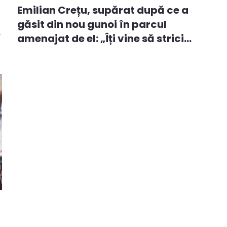
Emilian Crețu, supărat după ce a
găsit din nou gunoi în parcul
.
amenajat de el: „Îți vine să strici
tot,...