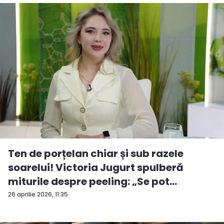
Ten de porțelan chiar și sub razele
soarelui! Victoria Jugurt spulberă
miturile despre peeling: „Se pot
efectua...
26 aprilie 2026, 11:35