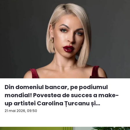
Din domeniul bancar, pe podiumul
mondial! Povestea de succes a make-
up artistei Carolina Țurcanu și
tendințe...
21 mai 2026, 09:50