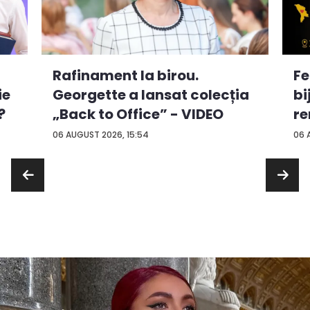
Rafinament la birou.
Fe
ie
Georgette a lansat colecția
bi
?
„Back to Office” - VIDEO
re
...
06 AUGUST 2026, 15:54
06 