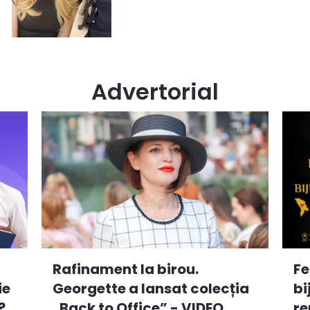
Advertorial
Rafinament la birou.
Fe
ie
Georgette a lansat colecția
bi
?
„Back to Office” - VIDEO
re