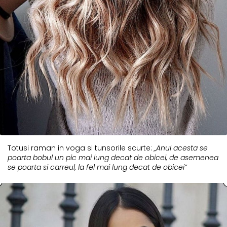
Totusi raman in voga si tunsorile scurte:
„Anul acesta se
poarta bobul un pic mai lung decat de obicei, de asemenea
se poarta si carreul, la fel mai lung decat de obicei”