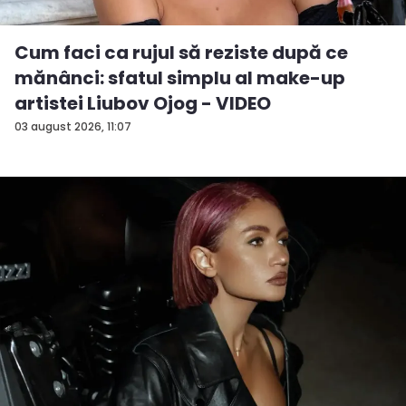
Cum faci ca rujul să reziste după ce
mănânci: sfatul simplu al make-up
artistei Liubov Ojog - VIDEO
03 august 2026, 11:07