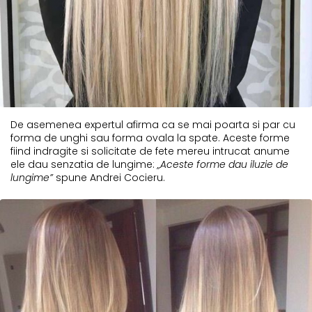
De asemenea expertul afirma ca se mai poarta si par cu
forma de unghi sau forma ovala la spate. Aceste forme
fiind indragite si solicitate de fete mereu intrucat anume
ele dau senzatia de lungime:
„Aceste forme dau iluzie de
lungime”
spune Andrei Cocieru.