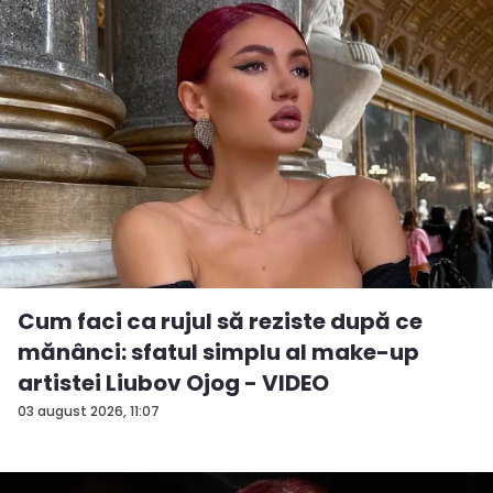
Cum faci ca rujul să reziste după ce
mănânci: sfatul simplu al make-up
artistei Liubov Ojog - VIDEO
03 august 2026, 11:07