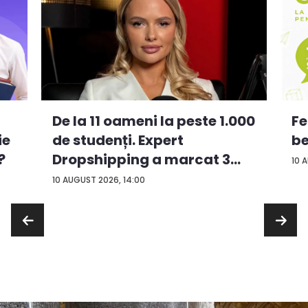
De la 11 oameni la peste 1.000
Fe
ie
de studenți. Expert
be
?
Dropshipping a marcat 3
10 
an...
10 AUGUST 2026, 14:00