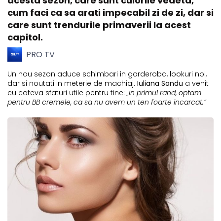
acesta sezon, care sunt culorile vedeta,
cum faci ca sa arati impecabil zi de zi, dar si
care sunt trendurile primaverii la acest
capitol.
PRO TV
Un nou sezon aduce schimbari in garderoba, lookuri noi,
dar si noutati in meterie de machiaj.
Iuliana Sandu
a venit
cu cateva sfaturi utile pentru tine:
„In primul rand, optam
pentru BB cremele, ca sa nu avem un ten foarte incarcat.”