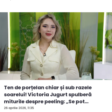
Ten de porțelan chiar și sub razele
soarelui! Victoria Jugurt spulberă
miturile despre peeling: „Se pot
efectua...
26 aprilie 2026, 11:35