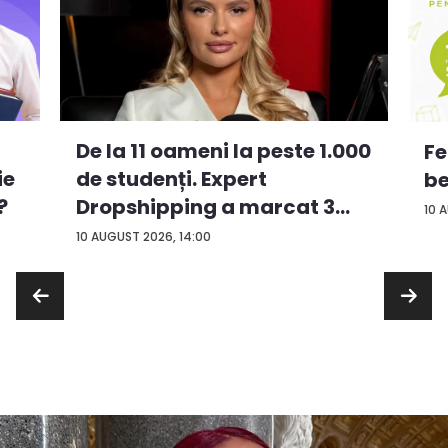
De la 11 oameni la peste 1.000
Fe
ie
de studenți. Expert
be
?
Dropshipping a marcat 3
10 
an...
10 AUGUST 2026, 14:00