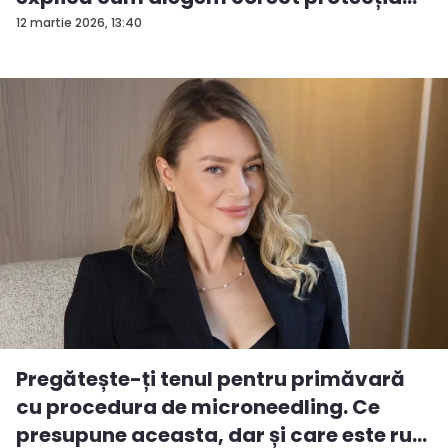
so...
12 martie 2026, 13:40
Pregătește-ți tenul pentru primăvară
cu procedura de microneedling. Ce
presupune aceasta, dar și care este ru...