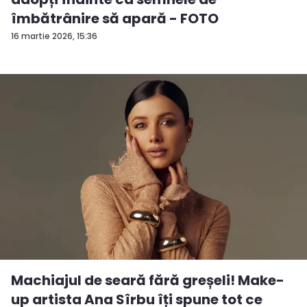
îmbătrânire să apară - FOTO
16 martie 2026, 15:36
Machiajul de seară fără greșeli! Make-
up artista Ana Sîrbu îți spune tot ce