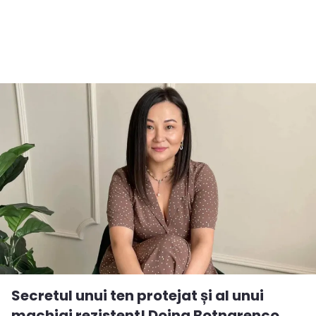
Secretul unui ten protejat și al unui
machiaj rezistent! Doina Botnarenco