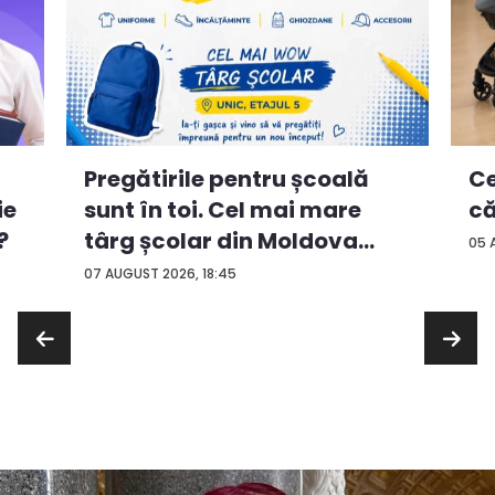
Ce
Pregătirile pentru școală
ie
că
sunt în toi. Cel mai mare
?
târg școlar din Moldova
05 
con...
07 AUGUST 2026, 18:45