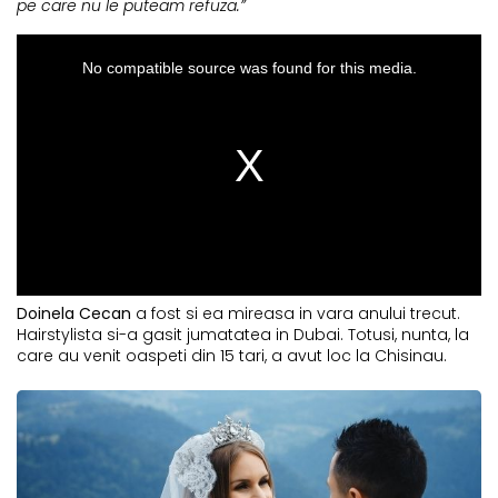
pe care nu le puteam refuza.”
Doinela Cecan
a fost si ea mireasa in vara anului trecut.
Hairstylista si-a gasit jumatatea in Dubai. Totusi, nunta, la
care au venit oaspeti din 15 tari, a avut loc la Chisinau.