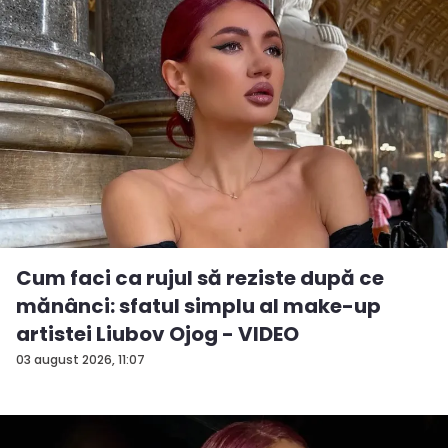
Cum faci ca rujul să reziste după ce
mănânci: sfatul simplu al make-up
artistei Liubov Ojog - VIDEO
03 august 2026, 11:07