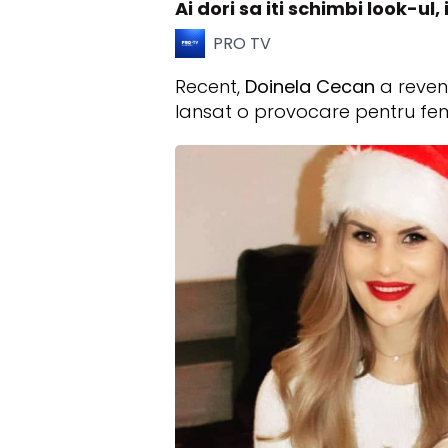
Ai dori sa iti schimbi look-ul,
PRO TV
Recent,
Doinela Cecan
a reveni
lansat o provocare pentru fe