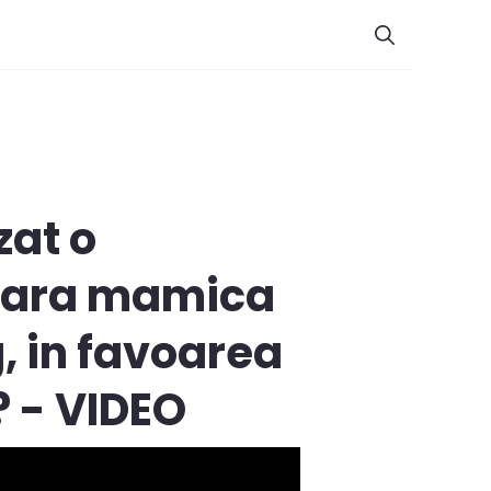
zat o
anara mamica
g, in favoarea
? - VIDEO