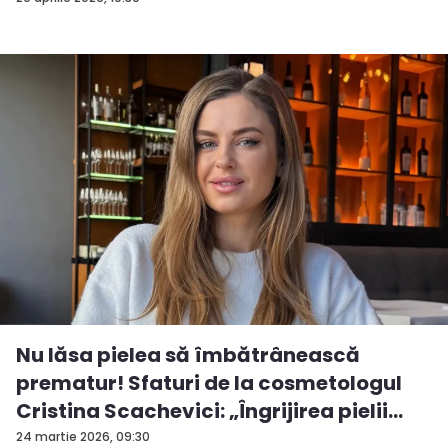
Nu lăsa pielea să îmbătrânească
prematur! Sfaturi de la cosmetologul
Cristina Scachevici: „Îngrijirea pielii
est...
24 martie 2026, 09:30