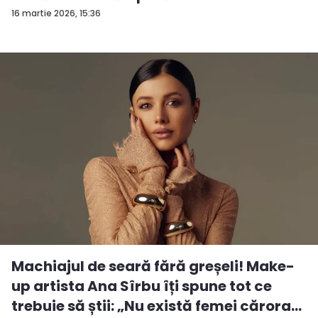
16 martie 2026, 15:36
Machiajul de seară fără greșeli! Make-
up artista Ana Sîrbu îți spune tot ce
trebuie să știi: „Nu există femei cărora...