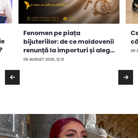
Ce
Fenomen pe piața
ie
că
bijuteriilor: de ce moldovenii
?
renunță la importuri și aleg
05 
...
06 AUGUST 2026, 12:31