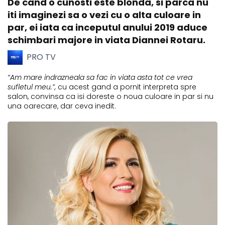
De cand o cunosti este blonda, si parca nu
iti imaginezi sa o vezi cu o alta culoare in
par, ei iata ca inceputul anului 2019 aduce
schimbari majore in viata Diannei Rotaru.
PRO TV
“Am mare indrazneala sa fac in viata asta tot ce vrea
sufletul meu.”,
cu acest gand a pornit interpreta spre
salon, convinsa ca isi doreste o noua culoare in par si nu
una oarecare, dar ceva inedit.