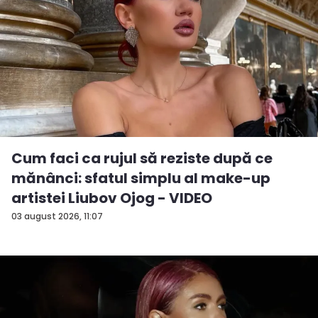
Cum faci ca rujul să reziste după ce
mănânci: sfatul simplu al make-up
artistei Liubov Ojog - VIDEO
03 august 2026, 11:07