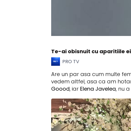
Te-ai obisnuit cu aparitiile e
PRO TV
Are un par asa cum multe femei
vedem altfel, asa ca am hotar
Goood
, iar
Elena Javelea
, nu 