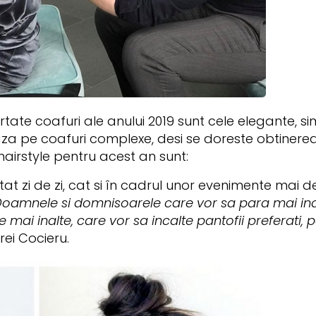
tate coafuri ale anului 2019 sunt cele elegante, sim
za pe coafuri complexe, desi se doreste obtinerea
 hairstyle pentru acest an sunt:
tat zi de zi, cat si în cadrul unor evenimente mai d
Doamnele si domnisoarele care vor sa para mai ina
e mai inalte, care vor sa incalte pantofii preferati,
rei Cocieru.