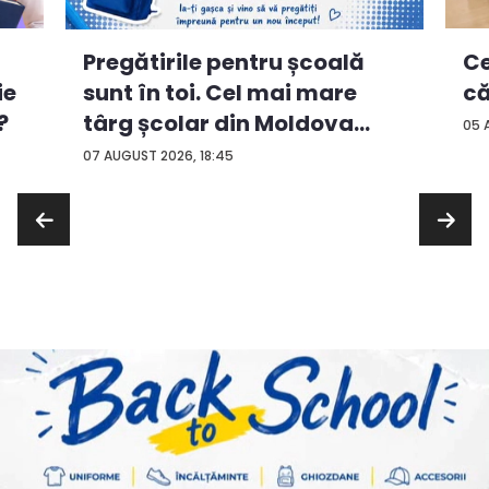
Ce
Pregătirile pentru școală
ie
că
sunt în toi. Cel mai mare
?
târg școlar din Moldova
05 
con...
07 AUGUST 2026, 18:45