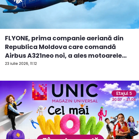
FLYONE, prima companie aeriană din
Republica Moldova care comandă
Airbus A321neo noi, a ales motoarele
CF...
23 iulie 2026, 11:12