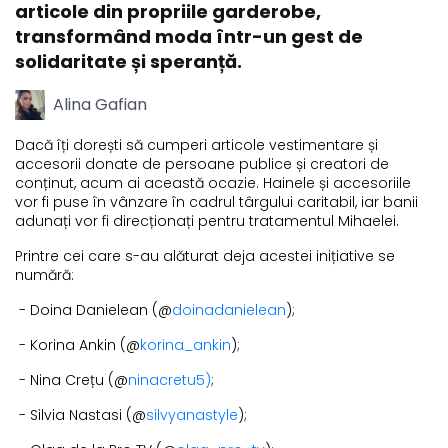
articole din propriile garderobe,
transformând moda într-un gest de
solidaritate și speranță.
Alina Gafian
Dacă îți dorești să cumperi articole vestimentare și
accesorii donate de persoane publice și creatori de
conținut, acum ai această ocazie. Hainele și accesoriile
vor fi puse în vânzare în cadrul târgului caritabil, iar banii
adunați vor fi direcționați pentru tratamentul Mihaelei.
Printre cei care s-au alăturat deja acestei inițiative se
numără:
- Doina Danielean (@
doinadanielean
);
- Korina Ankin (@
korina_ankin
);
- Nina Crețu (@
ninacretu5)
;
- Silvia Nastasi (@
silvyanastyle
);