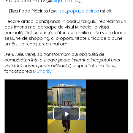
- Olga de la Pro TV (@
olga_pro_tv
);
- Eliza Popa Plăcintă (@
eliza_popa_placinta
) și alții.
Fiecare articol achiziționat în cadrul târgului reprezintă un
pas imens mai aproape de visul Mihaelei: o viață
normală, fără suferință, alături de familia ei. Nu va fi doar o
sesiune de shopping, ci o oportunitate unică de a pune
umărul la renașterea unui om.
„Pe 11 iulie, veniți să transformăm o zi obișnuită de
cumpărături într-o zi care poate însemna începutul unei
vieți fără durere pentru Mihaela”,
a spus Tatiana Rusu,
fondatoarea
MCharity
.