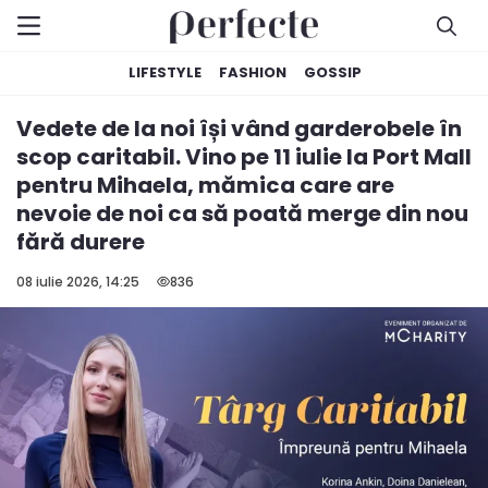
LIFESTYLE
FASHION
GOSSIP
Vedete de la noi își vând garderobele în
scop caritabil. Vino pe 11 iulie la Port Mall
pentru Mihaela, mămica care are
nevoie de noi ca să poată merge din nou
fără durere
08 iulie 2026, 14:25
836