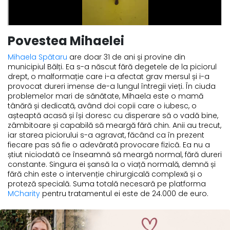
Povestea Mihaelei
Mihaela Spătaru
are doar 31 de ani și provine din
municipiul Bălți. Ea s-a născut fără degetele de la piciorul
drept, o malformație care i-a afectat grav mersul și i-a
provocat dureri imense de-a lungul întregii vieți. În ciuda
problemelor mari de sănătate, Mihaela este o mamă
tânără și dedicată, având doi copii care o iubesc, o
așteaptă acasă și își doresc cu disperare să o vadă bine,
zâmbitoare și capabilă să meargă fără chin. Anii au trecut,
iar starea piciorului s-a agravat, făcând ca în prezent
fiecare pas să fie o adevărată provocare fizică. Ea nu a
știut niciodată ce înseamnă să meargă normal, fără dureri
constante. Singura ei șansă la o viață normală, demnă și
fără chin este o intervenție chirurgicală complexă și o
proteză specială. Suma totală necesară pe platforma
MCharity
pentru tratamentul ei este de 24.000 de euro.