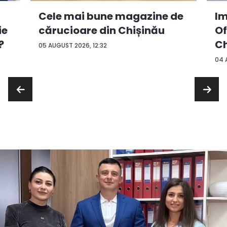
Cele mai bune magazine de
Im
ie
cărucioare din Chișinău
Of
?
Ch
05 AUGUST 2026, 12:32
04 