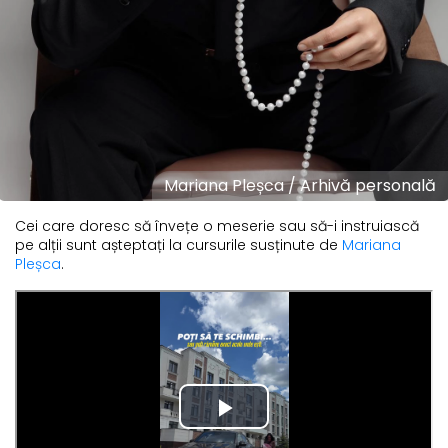
Mariana Pleșca / Arhivă personală
Cei care doresc să învețe o meserie sau să-i instruiască
pe alții sunt așteptați la cursurile susținute de
Mariana
Pleșca
.