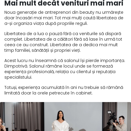
Mai mult decât venituri mai mari
Noua generație de antreprenori din beauty nu urmărește
doar încasări mai mari. Tot mai mulți caută libertatea de
a-și organiza viața după propriile reguli.
Libertatea de a lua o pauză fără ca veniturile să dispară
complet. Libertatea de a călători fără să lase în urmă tot
ceea ce au construit. Libertatea de a dedica mai mult
timp familiei, sănătății și propriei vieți.
Acest lucru nu înseamnă că salonul își pierde importanța.
Dimpotrivă. Salonul rămâne locul unde se formează
experiența profesională, relația cu clientul și reputația
specialistului.
Totuși, experiența acumulată în ani nu trebuie să rămână
limitată doar la orele petrecute în cabinet.