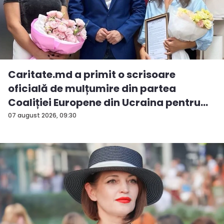
Caritate.md a primit o scrisoare
oficială de mulțumire din partea
Coaliției Europene din Ucraina pentru
sp...
07 august 2026, 09:30