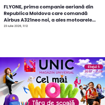
FLYONE, prima companie aeriană din
Republica Moldova care comandă
Airbus A321neo noi, a ales motoarele
CF...
23 iulie 2026, 11:12