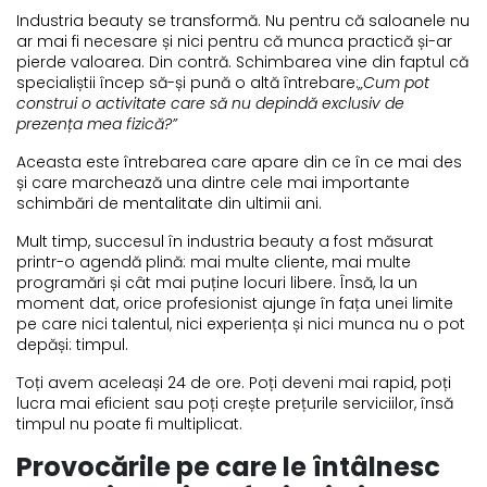
Industria beauty se transformă. Nu pentru că saloanele nu
ar mai fi necesare și nici pentru că munca practică și-ar
pierde valoarea. Din contră. Schimbarea vine din faptul că
specialiștii încep să-și pună o altă întrebare:
„Cum pot
construi o activitate care să nu depindă exclusiv de
prezența mea fizică?”
Aceasta este întrebarea care apare din ce în ce mai des
și care marchează una dintre cele mai importante
schimbări de mentalitate din ultimii ani.
Mult timp, succesul în industria beauty a fost măsurat
printr-o agendă plină: mai multe cliente, mai multe
programări și cât mai puține locuri libere. Însă, la un
moment dat, orice profesionist ajunge în fața unei limite
pe care nici talentul, nici experiența și nici munca nu o pot
depăși: timpul.
Toți avem aceleași 24 de ore. Poți deveni mai rapid, poți
lucra mai eficient sau poți crește prețurile serviciilor, însă
timpul nu poate fi multiplicat.
Provocările pe care le întâlnesc